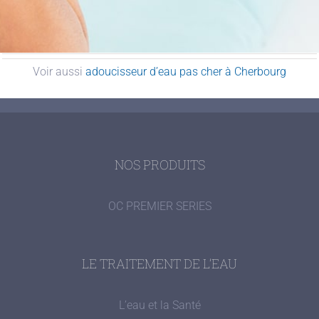
Voir aussi
adoucisseur d’eau pas cher à Cherbourg
NOS PRODUITS
OC PREMIER SERIES
LE TRAITEMENT DE L’EAU
L’eau et la Santé