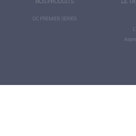
NOS PRODUITS
LE T
OC PREMIER SERIES
L
Aspec