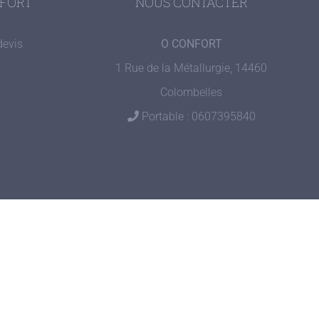
NFORT
NOUS CONTACTER
devis
O CONFORT
1 Rue de la Métallurgie, 14460
Colombelles
Portable : 0607395840