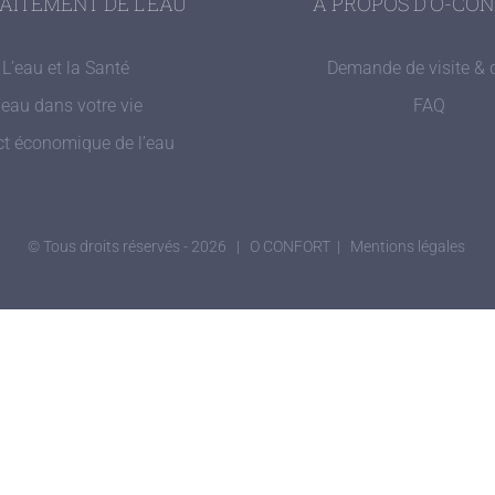
RAITEMENT DE L’EAU
A PROPOS D’O-CO
L’eau et la Santé
Demande de visite & 
’eau dans votre vie
FAQ
t économique de l’eau
© Tous droits réservés -
2026 |
O CONFORT |
Mentions légales