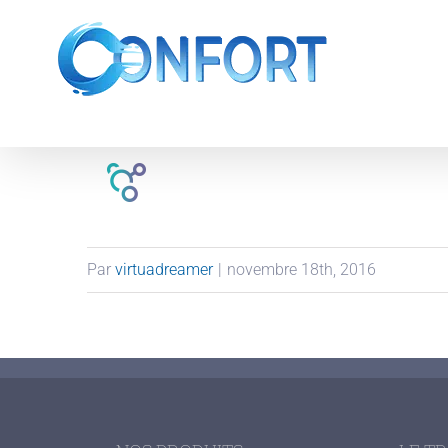
Passer
au
contenu
Par
virtuadreamer
|
novembre 18th, 2016