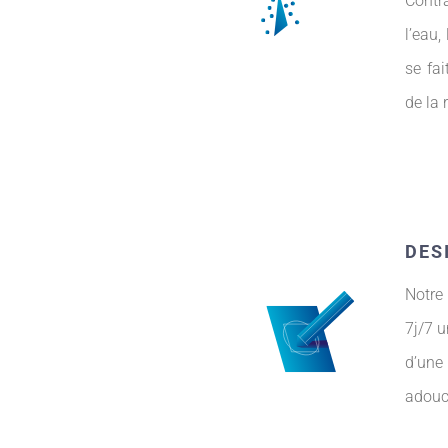
Contra
l’eau
se fai
de la 
DES
Notre
7j/7 
d’une
adouc