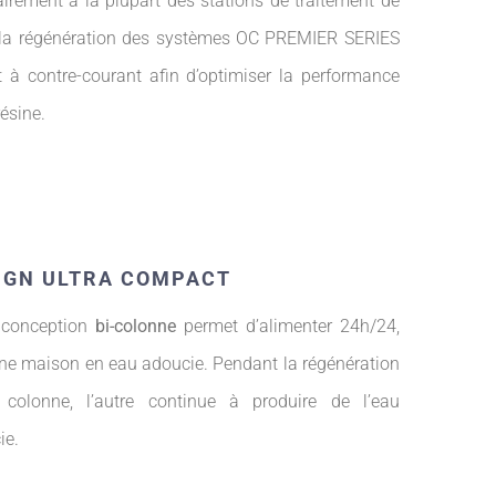
irement à la plupart des stations de traitement de
, la régénération des systèmes OC PREMIER SERIES
t à contre-courant afin d’optimiser la performance
résine.
IGN ULTRA COMPACT
 conception
bi-colonne
permet d’alimenter 24h/24,
une maison en eau adoucie. Pendant la régénération
 colonne, l’autre continue à produire de l’eau
ie.