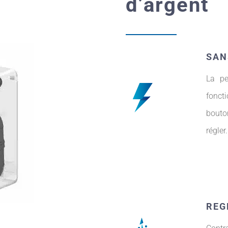
d’argent
SAN
La pe
fonct
bouton
régler.
REG