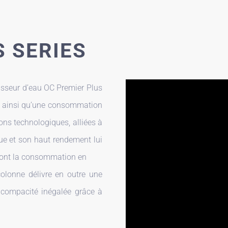
S SERIES
cisseur d’eau OC Premier Plus
au, ainsi qu’une consommation
ions technologiques, alliées à
ue et son haut rendement lui
 dont la consommation en
olonne délivre en outre une
 compacité inégalée grâce à