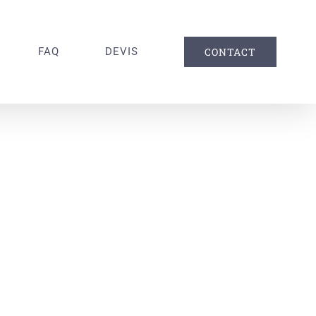
FAQ
DEVIS
CONTACT