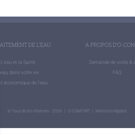
RAITEMENT DE L’EAU
A PROPOS D’O-CO
L’eau et la Santé
Demande de visite & 
’eau dans votre vie
FAQ
t économique de l’eau
© Tous droits réservés -
2026 |
O CONFORT |
Mentions légales