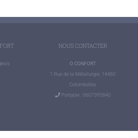
NFORT
NOUS CONTACTER
devis
O CONFORT
1 Rue de la Métallurgie, 14460
Colombelles
Portable : 0607395840