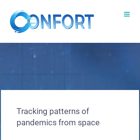
Passer
au
contenu
Tracking patterns of
pandemics from space